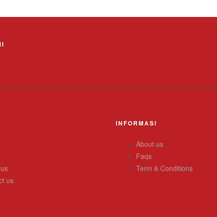
I
INFORMASI
About us
Faqs
 us
Term & Conditions
ct us