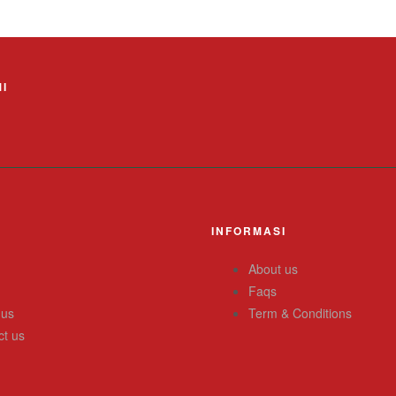
I
INFORMASI
About us
Faqs
 us
Term & Conditions
ct us