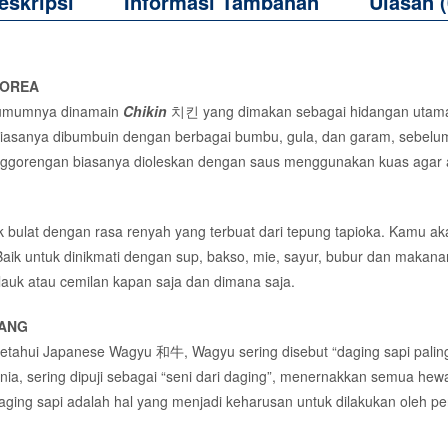
eskripsi
Informasi Tambahan
Ulasan (
KOREA
g umumnya dinamain
Chikin
치킨 yang dimakan sebagai hidangan utama
iasanya dibumbuin dengan berbagai bumbu, gula, dan garam, sebelum
enggorengan biasanya dioleskan dengan saus menggunakan kuas agar 
tuk bulat dengan rasa renyah yang terbuat dari tepung tapioka. Kamu 
aik untuk dinikmati dengan sup, bakso, mie, sayur, bubur dan makanan
auk atau cemilan kapan saja dan dimana saja.
PANG
ahui Japanese Wagyu 和牛, Wagyu sering disebut “daging sapi paling 
unia, sering dipuji sebagai “seni dari daging”, menernakkan semua he
 daging sapi adalah hal yang menjadi keharusan untuk dilakukan oleh p