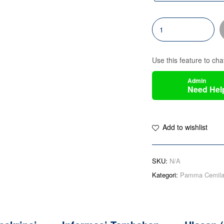
Use this feature to cha
Admin
Need Hel
Add to wishlist
SKU:
N/A
Kategori:
Pamma Cemila