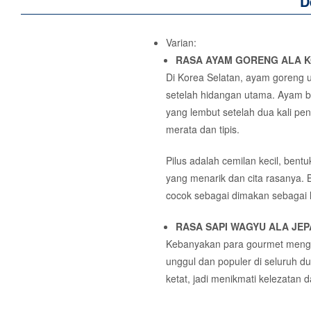
D
Varian:
RASA AYAM GORENG ALA 
Di Korea Selatan, ayam goren
setelah hidangan utama. Ayam b
yang lembut setelah dua kali p
merata dan tipis.
Pilus adalah cemilan kecil, ben
yang menarik dan cita rasanya. B
cocok sebagai dimakan sebagai l
RASA SAPI WAGYU ALA JE
Kebanyakan para gourmet menget
unggul dan populer di seluruh d
ketat, jadi menikmati kelezatan